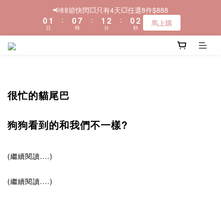
3
1
2
1
8
2
3
1
📢𝟠𝟠節快閃💥只有4天💥任選8件$888
＼🚚全品項現貨~快速寄出／
2
0
1
:
0
7
:
1
2
:
0
馬上購
1
日
時
分
秒
0
6
0
1
0
5
0
4
＼🚚全品項現貨~快速寄出／
3
2
1
很忙的貓尾巴
0
狗狗看到的和我們不一樣?
(繼續閱讀....)
(繼續閱讀....)