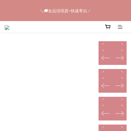
5
8
6
5
5
9
＼🚚全品項現貨~快速寄出／
4
7
5
4
9
4
8
＼🚚全品項現貨~快速寄出／
3
6
4
3
8
9
3
7
2
5
3
2
7
8
2
6
1
4
2
1
6
7
1
5
📢𝟠𝟠節快閃💥只有4天💥任選8件$888
0
3
:
1
0
:
5
6
:
0
4
馬上購
prev
next
日
時
分
秒
2
0
4
5
3
prev
next
1
3
4
2
prev
next
0
2
3
1
＼🚚全品項現貨~快速寄出／
prev
next
1
2
0
0
1
prev
next
0
prev
next
prev
next
prev
next
prev
next
prev
next
prev
next
prev
next
prev
next
prev
next