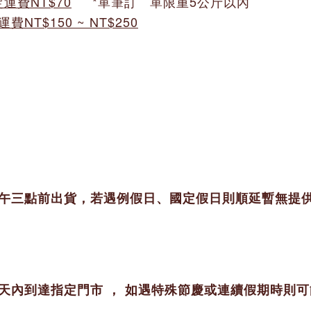
運費NT$70
*單筆訂 單限重5公斤以內
費NT$150 ~ NT$250
下午三點前出貨，若遇例假日、國定假日則順延暫無提
個工作天內到達指定門市 ， 如遇特殊節慶或連續假期時則