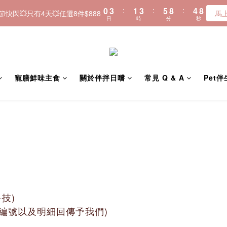
8
0
3
:
1
3
:
5
8
:
4
＼🚚全品項現貨~快速寄出／
𝟠節快閃💥只有4天💥任選8件$888
馬
日
時
分
秒
7
2
0
2
4
7
3
6
1
1
3
6
2
＼🚚全品項現貨~快速寄出／
5
0
0
2
5
1
4
1
4
0
3
0
3
2
2
寵膳鮮味主食
關於伴拌日嚐
常見 Q & A
Pet
1
1
0
0
技)
訂單編號以及明細回傳予我們)