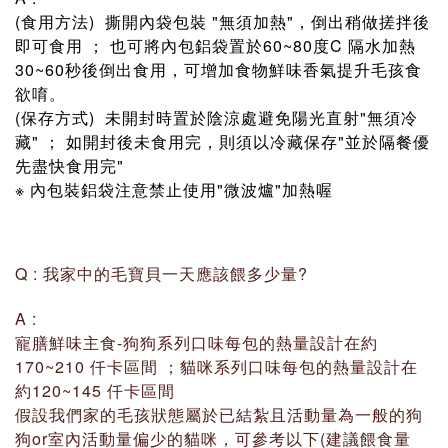
(食用方法) 撕開內袋包裝 "無須加熱"，倒出稍做搓拌後
即可食用 ； 也可將內包鋁袋置於60~80度C 隔水加熱
30~60秒後倒出食用，可增加食物鮮味香氣提升毛孩食
欲唷。
(保存方式) 未開封時置於陰涼處避免陽光直射"無須冷
藏" ； 如開封後未食用完，則須以冷藏保存"並於隔餐優
先盡快食用完"
※ 內包裝鋁袋注意禁止使用"微波爐"加熱喔
Q : 我家中的毛寶貝一天應該餵多少量?
A :
寵膳鮮味主食-狗狗系列口味每包的熱量設計在約
170~210 仟卡區間 ；貓咪系列口味每包的熱量設計在
約120~145 仟卡區間
假設我們家的毛孩狀態屬於已結紮且活動量為一般的狗
狗or室內活動量偏少的貓咪，可參考以下(建議餵食量