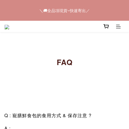
5
7
5
6
7
5
5
＼🚚全品項現貨~快速寄出／
4
6
4
5
9
6
4
4
＼🚚全品項現貨~快速寄出／
3
5
3
4
8
5
3
3
2
4
2
3
7
4
2
2
1
3
1
2
6
3
1
1
📢𝟠𝟠節快閃💥只有4天💥任選8件$888
0
2
:
0
1
:
5
2
:
0
0
馬上購
日
時
分
秒
1
0
4
1
0
3
0
2
＼🚚全品項現貨~快速寄出／
1
FAQ
0
Q : 寵膳鮮食包的食用方式 & 保存注意 ?
A :