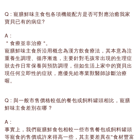
Q : 寵膳鮮味主食包各項機能配方是否可對應治癒我家
寶貝已有的病症?
A :
" 食療並非治療 "。
寵膳鮮味主食所沿用概念為漢方飲食療法，其本意為注
重養生調理、循序漸進，主要針對毛孩常出現的生理症
狀去作日常保養與預防調理，但如生活上家中的寶貝出
現任何立即性的症狀，應優先給專業獸醫師診斷治療
喔。
Q : 與一般市售價格較低的餐包或飼料罐頭相比，寵膳
鮮味主食差別在哪 ?
A :
事實上，我們寵膳鮮食包相較一些市售餐包或飼料罐頭
等寵食的售價或許來得高一些，其主要差異在"食材豐富