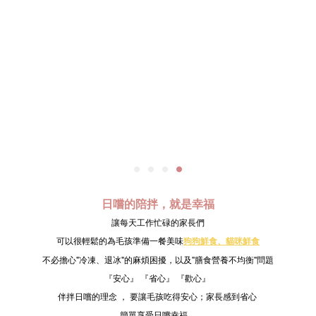
日嚐的陪拌，就是幸福
讓每天工作忙碌的家長們
可以很輕鬆的為毛孩準備一餐美味
狗狗鮮食、
貓咪鮮食
不必擔心"冷凍、退冰"的麻煩困擾，以及"膳食營養不均衡"問題
『安心』 『省心』 『歡心』
伴拌日嚐的理念 ， 要讓毛孩吃得安心；家長感到省心
簡單享受日嚐幸福。