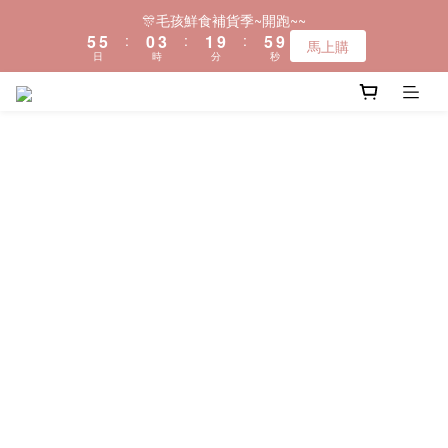
6
6
1
4
2
6
🎊毛孩鮮食補貨季~開跑~~
＼全品項現貨~快速出貨❤️／
5
5
:
0
3
:
1
9
:
5
9
馬上購
日
時
分
秒
4
4
2
0
8
4
8
3
3
1
7
3
7
2
2
0
6
2
6
＼全品項現貨~快速出貨❤️／
1
1
5
1
5
0
0
4
0
4
3
3
2
2
1
1
0
0