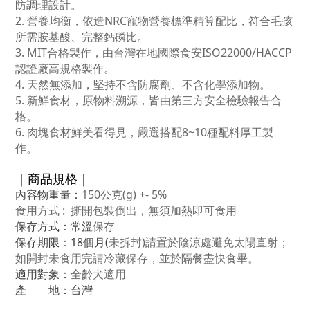
防調理設計。
2. 營養均衡，依造NRC寵物營養標準精算配比，符合毛孩
所需胺基酸、完整鈣磷比。
3. MIT合格製作，由台灣在地國際食安ISO22000/HACCP
認證廠高規格製作。
4. 天然無添加，堅持不含防腐劑、不含化學添加物。
5. 新鮮食材，原物料溯源，皆由第三方安全檢驗報告合
格
。
6. 肉塊食材鮮美看得見，嚴選搭配8~10種配料厚工製
作。
｜商品規格｜
內容物重量：
150公克(g) +- 5%
食用方式 : 撕開包裝倒出，無須加熱即可食用
保存方式：常溫
保存
保存期限：
18個月(
未拆封)請置於陰涼處避免太陽直射；
如開封未食用完請冷藏保存，並於隔餐盡快食畢
。
適用對象：
全齡犬適用
產 地
：
台灣