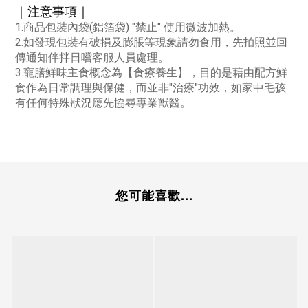
｜注意事項｜
1.商品包裝內袋(鋁箔袋) "禁止" 使用微波加熱。
2.如發現包裝有破損及膨脹等現象請勿食用，先拍照並回
傳通知伴拌日嚐客服人員處理。
3.寵膳鮮味主食概念為【食療養生】，目的是藉由配方鮮
食作為日常調理與保健，而並非"治療"功效，如家中毛孩
有任何特殊狀況應先協尋專業獸醫。
您可能喜歡...