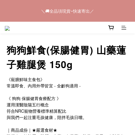
＼🚚全品項現貨~快速寄出／
3
4
4
7
4
7
6
＼🚚全品項現貨~快速寄出／
2
3
3
6
3
6
5
1
2
2
5
2
5
4
📢𝟠𝟠節快閃💥只有4天💥任選8件$888
0
1
:
1
4
:
1
4
:
3
9
馬上購
日
時
分
秒
0
0
3
0
3
2
8
2
2
1
7
1
1
0
6
＼🚚全品項現貨~快速寄出／
狗狗鮮食(保腸健胃) 山藥蓮
0
0
5
4
子雞腿煲 ​150g
3
2
1
《寵膳鮮味主食包》
0
常溫即食、內用外帶皆宜 - 全齡狗適用 -
《 狗狗 保腸健胃食療配方 》
運用漢醫陰陽五行概念
符合NRC寵物營養標準精算配比
與我們一起注重毛孩健康，陪拌毛孩日嚐。
｜商品成份｜★嚴選食材★