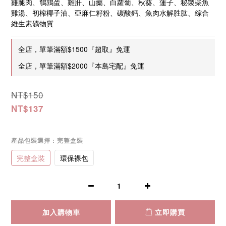
雞腿肉、鵪鶉蛋、雞肝、山藥、白蘿蔔、秋葵、蓮子、秘製柴魚
雞湯、初榨椰子油、亞麻仁籽粉、碳酸鈣、魚肉水解胜肽、綜合
維生素礦物質
全店，單筆滿額$1500『超取』免運
全店，單筆滿額$2000『本島宅配』免運
NT$150
NT$137
產品包裝選擇
: 完整盒裝
完整盒裝
環保裸包
加入購物車
立即購買