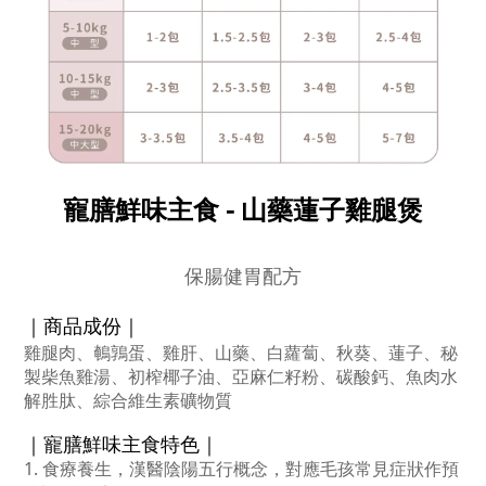
寵膳鮮味主食 - 山藥蓮子雞腿煲
保腸健胃配方
｜商品
成份
｜
雞腿肉、鵪鶉蛋、雞肝、山藥、白蘿蔔、秋葵、蓮子
、秘
製柴魚雞湯、初榨椰子油、亞麻仁籽粉、碳酸鈣、魚肉水
解胜肽、綜合維生素礦物質
｜寵膳鮮味主食
特色
｜
1. 食療養生，漢醫陰陽五行概念，對應毛孩常見症狀作預