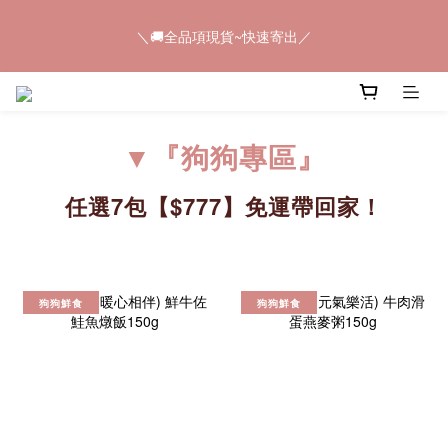
5
7
5
8
9
6
＼🚚全品項現貨~快速寄出／
4
6
4
7
8
5
＼🚚全品項現貨~快速寄出／
9
3
5
3
6
7
9
4
8
2
4
2
5
6
8
3
7
1
3
1
4
5
7
📢𝟠𝟠節快閃💥只有4天💥任選8件$888
2
6
0
2
:
0
3
:
4
6
:
馬上購
1
5
日
時
分
秒
1
2
3
5
0
▼『狗狗專區』
4
0
1
2
4
3
0
1
3
＼🚚全品項現貨~快速寄出／
2
0
2
任選7包
【$777】免運帶回家
！
1
1
0
0
狗狗鮮食
狗狗鮮食