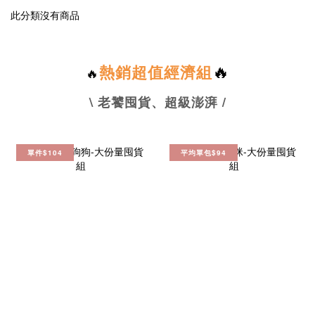
此分類沒有商品
🔥
熱銷超值經濟組
🔥
\ 老饕囤貨、超級澎湃
/
單件$104
平均單包$94