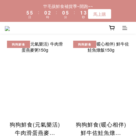
6
6
1
3
1
6
2
3
🎊毛孩鮮食補貨季~開跑~~
＼全品項現貨~快速出貨❤️／
5
5
:
0
2
:
0
5
:
1
2
馬上購
日
時
分
秒
4
4
1
4
0
1
3
3
0
3
0
prev
next
2
2
2
＼全品項現貨~快速出貨❤️／
1
1
1
狗狗鮮食
狗狗鮮食
0
0
0
狗狗鮮食(元氣樂活)
狗狗鮮食(暖心相伴)
牛肉滑蛋燕麥粥
鮮牛佐鮭魚燉飯