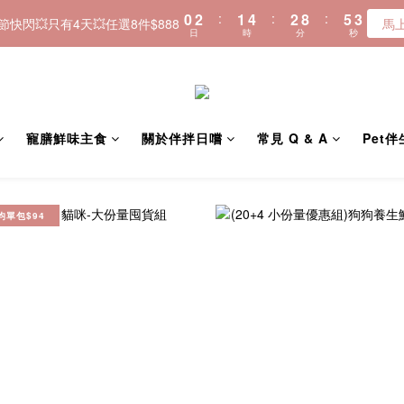
0
2
:
1
4
:
2
8
:
5
3
＼🚚全品項現貨~快速寄出／
𝟠節快閃💥只有4天💥任選8件$888
馬
日
時
分
秒
1
0
3
1
7
4
2
0
2
0
6
3
1
＼🚚全品項現貨~快速寄出／
1
5
2
0
0
4
1
3
0
2
寵膳鮮味主食
關於伴拌日嚐
常見 Q & A
Pet
1
0
均單包$94