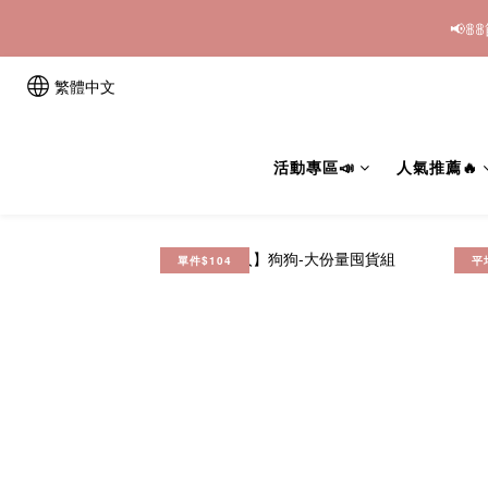
📢
繁體中文
活動專區📣
人氣推薦🔥
單件$104
平