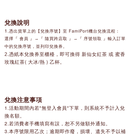
兌換說明
1
.
憑出貨單上的【兌換序號】至 FamiPort機台兌換流程：
選擇『 會員 』→『 隨買跨店取 』→『 序號領取 』輸入訂單
中的兌換序號，並列印兌換券。
即可換得 新仙女紅茶 或
蜜香
2.憑紙本兌換券至櫃檯，
玫瑰紅茶( 大冰/熱 ) 乙杯
。
兌換注意事項
1.活動期間內若"無登入會員"下單，則系統不予計入兌
換名額。
2.
若消費者手機填寫有誤，恕不另做額外通知。
3.本序號限用乙次；逾期即作廢，損壞、遺失不予以補