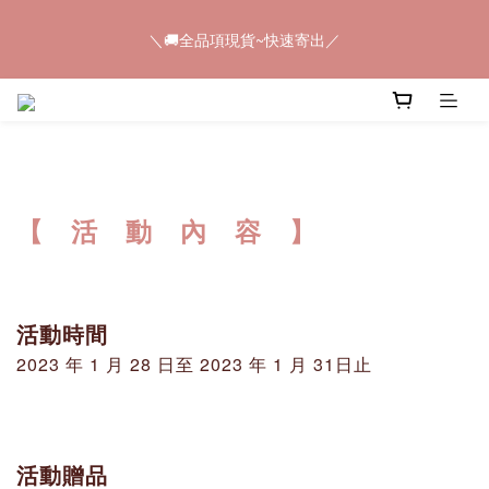
5
7
5
9
7
6
＼🚚全品項現貨~快速寄出／
4
6
4
8
6
5
＼🚚全品項現貨~快速寄出／
3
5
3
7
5
4
2
4
2
6
4
3
1
3
1
9
5
9
3
2
📢𝟠𝟠節快閃💥只有4天💥任選8件$888
0
2
:
0
8
:
4
8
:
2
1
馬上購
日
時
分
秒
1
7
3
7
1
0
0
6
2
6
0
5
1
5
＼🚚全品項現貨~快速寄出／
4
0
4
【 活 動 內 容 】
3
3
2
2
1
1
0
0
活動時間
2023 年 1 月 28 日至 2023 年 1 月 31日止
活動贈品