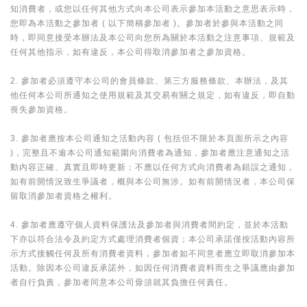
知消費者，或您以任何其他方式向本公司表示參加本活動之意思表示時，
您即為本活動之參加者 ( 以下簡稱參加者 )。參加者於參與本活動之同
時，即同意接受本辦法及本公司向您所為關於本活動之注意事項、規範及
任何其他指示，如有違反，本公司得取消參加者之參加資格。
2. 參加者必須遵守本公司的會員條款、第三方服務條款、本辦法，及其
他任何本公司所通知之使用規範及其交易有關之規定，如有違反，即自動
喪失參加資格。
3. 參加者應按本公司通知之活動內容 ( 包括但不限於本頁面所示之內容
)，完整且不逾本公司通知範圍向消費者為通知，參加者應注意通知之活
動內容正確、真實且即時更新；不應以任何方式向消費者為錯誤之通知，
如有前開情況致生爭議者，概與本公司無涉。如有前開情況者，本公司保
留取消參加者資格之權利。
4. 參加者應遵守個人資料保護法及參加者與消費者間約定，並於本活動
下亦以符合法令及約定方式處理消費者個資；本公司承諾僅按活動內容所
示方式接觸任何及所有消費者資料，參加者如不同意者應立即取消參加本
活動。除因本公司違反承諾外，如因任何消費者資料而生之爭議應由參加
者自行負責，參加者同意本公司毋須就其負擔任何責任。