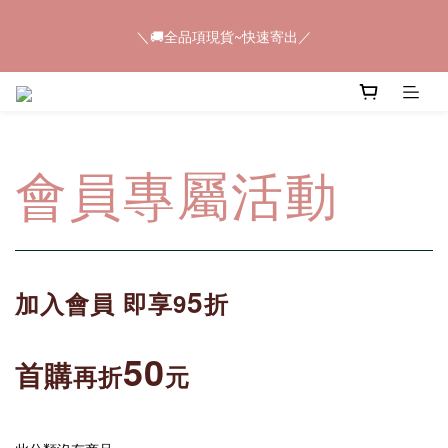
5
7
5
9
5
8
＼🚚全品項現貨~快速寄出／
4
6
4
8
9
4
7
＼🚚全品項現貨~快速寄出／
3
5
3
7
8
9
3
6
2
4
2
6
7
8
2
5
1
3
1
5
6
7
1
4
📢𝟠𝟠節快閃💥只有4天💥任選8件$888
0
2
:
0
4
:
5
6
:
0
3
馬上購
日
時
分
秒
1
3
4
5
2
0
2
3
4
1
1
2
3
0
會員專屬活動
＼🚚全品項現貨~快速寄出／
0
1
2
0
1
0
5
加入會員
即享9
折
50
首購
再折
元