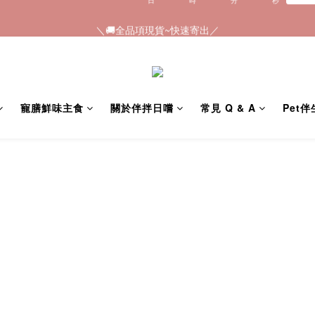
0
4
0
1
0
＼🚚全品項現貨~快速寄出／
＼🚚全品項現貨~快速寄出／
3
0
2
1
0
寵膳鮮味主食
關於伴拌日嚐
常見 Q & A
Pet