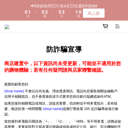
1
2
1
3
6
4
2
9
📢𝟠𝟠節快閃💥只有4天💥任選8件$888
＼🚚全品項現貨~快速寄出／
0
1
:
0
2
:
5
3
:
1
8
馬上購
日
時
分
秒
0
1
4
2
0
7
0
3
1
6
2
0
5
＼🚚全品項現貨~快速寄出／
1
4
0
3
防詐騙宣導
2
1
0
商店建置中，以下資訊尚未受更新，可能並不適用於您
的購物體驗；若有任何疑問請與店家聯繫確認。
親愛的顧客您好
{shop name}
不會以任何名義、理由透過簡訊、電話向您索取相關金融帳戶、
信用卡相關資訊，也不會透過前述方式要求您前往銀行臨櫃或操作ATM。
如果您接到相關電話或簡訊，請提高警覺，切勿輕信不明來電指示，若有疑
慮，敬請於第一時間聯繫
{shop name}
或撥打警政署 165 反詐騙專線進行確
認。
當您接到來電顯示開頭為「+」、「+2」、」「+886」等不明來電，請務必提
高警覺，更要提防對方竄改電話號碼或假裝成特定公司、銀行、司法機關的手