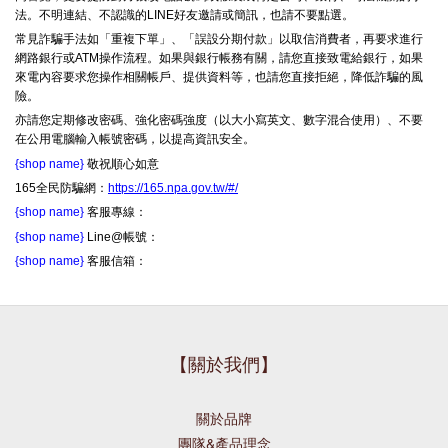
法。不明連結、不認識的LINE好友邀請或簡訊，也請不要點選。
常見詐騙手法如「重複下單」、「誤設分期付款」以取信消費者，再要求進行
網路銀行或ATM操作流程。如果與銀行帳務有關，請您直接致電給銀行，如果
來電內容要求您操作相關帳戶、提供資料等，也請您直接拒絕，降低詐騙的風
險。
亦請您定期修改密碼、強化密碼強度（以大小寫英文、數字混合使用）、不要
在公用電腦輸入帳號密碼，以提高資訊安全。
{shop name}
敬祝順心如意
165全民防騙網：
https://165.npa.gov.tw/#/
{shop name}
客服專線：
{shop name}
Line@帳號：
{shop name}
客服信箱：
【關於我們】
關於品牌
團隊&產品理念