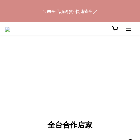
5
6
5
8
5
9
5
＼🚚全品項現貨~快速寄出／
4
5
4
7
4
8
4
＼🚚全品項現貨~快速寄出／
3
4
3
6
3
7
3
2
3
2
5
2
6
2
1
2
1
4
1
5
1
📢𝟠𝟠節快閃💥只有4天💥任選8件$888
0
1
:
0
3
:
0
4
:
0
9
馬上購
日
時
分
秒
0
2
3
8
1
2
7
0
1
6
＼🚚全品項現貨~快速寄出／
0
5
Image Title
4
3
2
1
0
全台合作店家