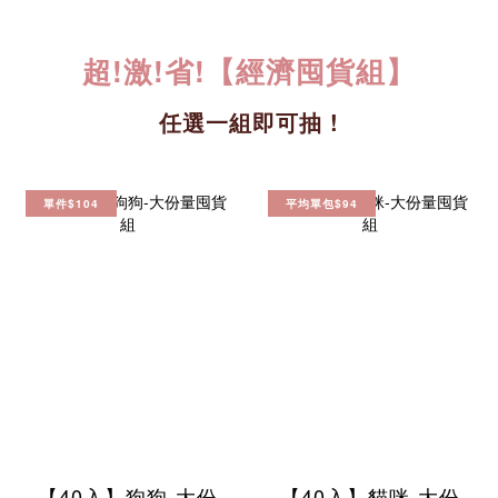
超!激!省!【經濟囤貨組】
任選一組即可抽 !
單件$104
平均單包$94
【40入】狗狗-大份
【40入】貓咪-大份