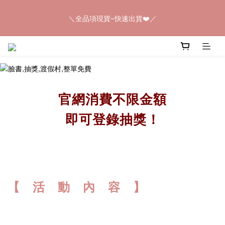
5
8
6
8
6
＼全品項現貨~快速出貨❤️／
9
9
4
7
5
7
5
＼全品項現貨~快速出貨❤️／
8
8
3
6
4
6
4
7
7
2
5
3
5
3
6
6
1
4
2
4
2
🎊毛孩鮮食補貨季~開跑~~
5
5
:
0
9
:
3
1
:
3
1
馬上購
日
時
分
秒
4
4
8
2
0
2
0
3
3
7
1
1
2
2
6
0
0
＼全品項現貨~快速出貨❤️／
官網消費不限金額
1
1
5
0
0
4
即可登錄抽獎！
3
2
1
0
【 活 動 內 容 】