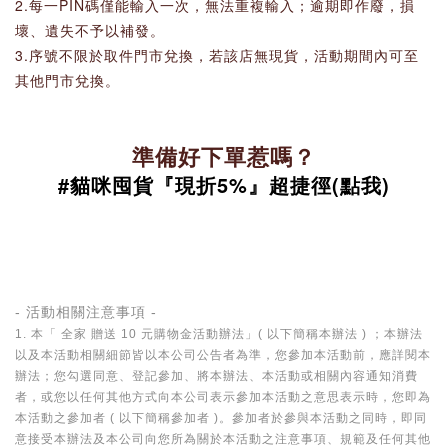
2.每一PIN碼僅能輸入一次，無法重複輸入；逾期即作廢，損
壞、遺失不予以補發。
3.序號不限於取件門市兌換，若該店無現貨，活動期間內可至
其他門市兌換。
準備好下單惹嗎？
#貓咪囤貨『現折5%』超捷徑(點我)
- 活動相關注意事項 -
1. 本「 全家 贈送 10 元購物金活動辦法
」( 以下簡稱本辦法 ) ；本辦法
以及本活動相關細節皆以本公司公告者為準，您參加本活動前，應詳閱本
辦法；您勾選同意、登記參加、將本辦法、本活動或相關內容通知消費
者，或您以任何其他方式向本公司表示參加本活動之意思表示時，您即為
本活動之參加者 ( 以下簡稱參加者 )。參加者於參與本活動之同時，即同
意接受本辦法及本公司向您所為關於本活動之注意事項、規範及任何其他