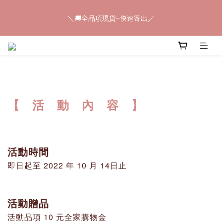
5
7
5
5
5
6
＼🚚全品項現貨~快速寄出／
4
6
4
9
4
4
5
＼🚚全品項現貨~快速寄出／
3
5
3
8
3
3
4
2
4
2
7
2
2
3
1
3
1
6
1
1
2
📢𝟠𝟠節快閃💥只有4天💥任選8件$888
0
2
:
0
5
:
0
9
:
0
1
馬上購
日
時
分
秒
1
4
8
0
0
3
7
2
6
＼🚚全品項現貨~快速寄出／
1
5
【 活 動 內 容 】
0
4
3
2
1
活動時間
0
即日起至 2022 年 10 月 14日止
活動贈品
活動品項 10 元全家購物金