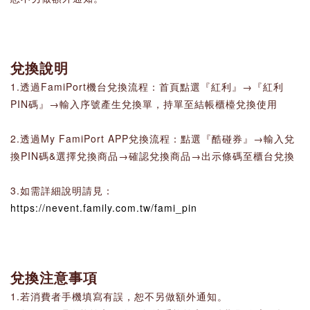
兌換說明
1.透過FamiPort機台兌換流程：首頁點選『紅利』→『紅利
PIN碼』→輸入序號產生兌換單，持單至結帳櫃檯兌換使用
2.透過My FamiPort APP兌換流程：點選『酷碰券』→輸入兌
換PIN碼&選擇兌換商品→確認兌換商品→出示條碼至櫃台兌換
3.如需詳細說明請見：
https://nevent.family.com.tw/fami_pin
兌換注意事項
1.若消費者手機填寫有誤，恕不另做額外通知。