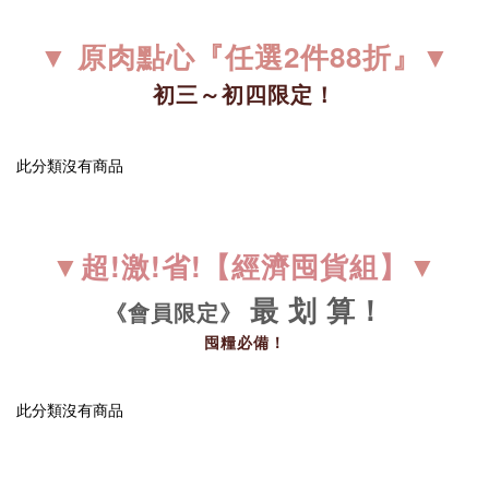
▼ 原肉點心『任選2件88折』
▼
初三～初四限定！
此分類沒有商品
▼
超!激!省!【經濟囤貨組】
▼
最 划 算！
《會員限定》
囤糧必備！
此分類沒有商品