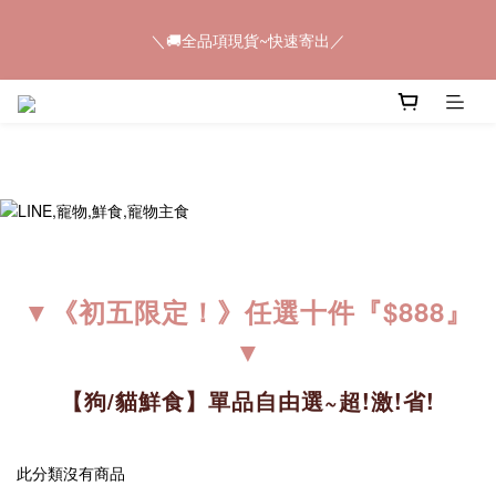
5
7
5
7
5
9
8
6
＼🚚全品項現貨~快速寄出／
4
6
4
6
4
8
7
＼🚚全品項現貨~快速寄出／
5
3
5
3
5
3
7
6
4
2
4
2
4
2
6
5
3
1
3
1
3
1
5
4
📢𝟠𝟠節快閃💥只有4天💥任選8件$888
2
0
2
:
0
2
:
0
4
:
3
馬上購
1
日
時
分
秒
1
1
3
2
0
0
0
2
1
1
0
＼🚚全品項現貨~快速寄出／
0
▼
《初五限定！》
任選十件『$888』
▼
【狗/貓鮮食】單品自由選~超!激!省!
此分類沒有商品