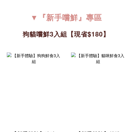
▼『新手嚐鮮』專區
狗貓嚐鮮3入組【現省$180】