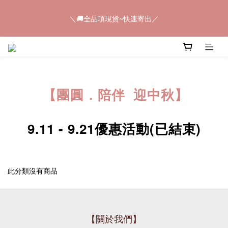
5
6
6
5
5
5
＼🚚全品項現貨~快速寄出／
4
5
5
4
4
9
4
＼🚚全品項現貨~快速寄出／
3
4
4
3
3
8
3
2
3
3
2
2
7
2
9
1
2
2
1
1
6
1
8
📢𝟠𝟠節快閃💥只有4天💥任選8件$888
0
1
:
1
0
:
0
5
:
0
7
馬上購
日
時
分
秒
0
0
4
6
3
5
【團圓．陪伴 迎中秋】
2
4
＼🚚全品項現貨~快速寄出／
1
3
0
2
1
9.11 - 9.21優惠活動(已結束)
0
此分類沒有商品
【關於我們】