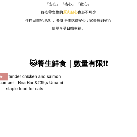
『安心』 『省心』 『歡心』
好吃零負擔的
原肉點心
也必不可少
伴拌日嚐的理念 ， 要讓毛孩吃得安心；家長感到省心
簡單享受日嚐幸福。
🐱養生鮮食｜數量有限❗❗
食