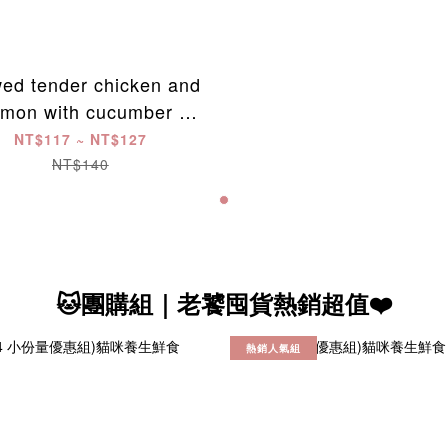
ed tender chicken and
lmon with cucumber -
a Ban's Umami staple
NT$117 ~ NT$127
food for cats
NT$140
🐱團購組｜老饕囤貨熱銷超值❤️
熱銷人氣組