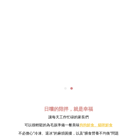
日嚐的陪拌，就是幸福
讓每天工作忙碌的家長們
可以很輕鬆的為毛孩準備一餐美味
狗狗鮮食、
貓咪鮮食
不必擔心"冷凍、退冰"的麻煩困擾，以及"膳食營養不均衡"問題