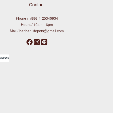
Contact
Phone / +886-4-25340934
Hours / 10am - 6pm
Mail / banban.lifepets@gmail.com