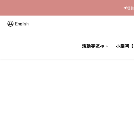
📢
English
活動專區📣
小腦闆【