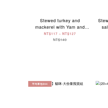
Stewed turkey and
Stew
mackerel with Yam and
sa
sesame - Bna Ban's Umami
Bn
NT$117 ~ NT$127
staple food for cats
NT$140
平均單包$94