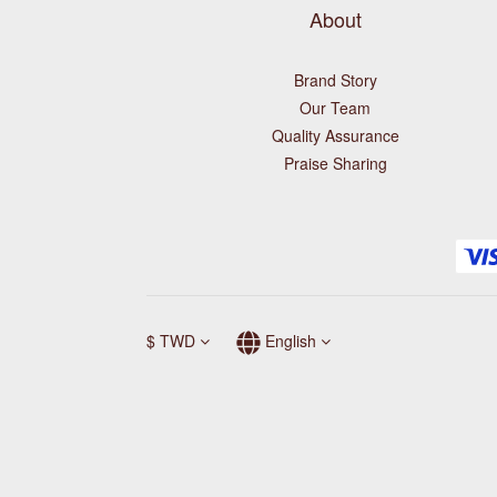
About
Brand Story
Our Team
Quality Assurance
Praise Sharing
$
TWD
English