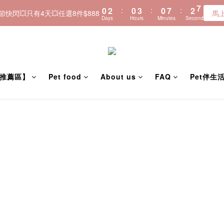
0
2
:
0
3
:
0
7
:
2
6
＼🚚全品項現貨~快速寄出／
𝟠節快閃💥只有4天💥任選8件$888
馬
Days
Hours
Minutes
Seconds
1
2
6
1
5
0
1
5
0
4
＼🚚全品項現貨~快速寄出／
0
4
3
3
2
2
1
1
0
推薦區】
Pet food
About us
FAQ
Pet伴生
0