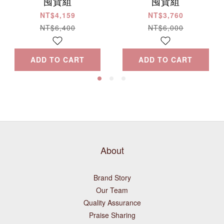
囤貨組
囤貨組
NT$4,159
NT$3,760
NT$6,400
NT$6,000
ADD TO CART
ADD TO CART
About
Brand Story
Our Team
Quality Assurance
Praise Sharing