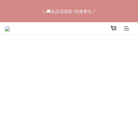
5
6
5
7
9
9
9
＼🚚全品項現貨~快速寄出／
4
5
4
6
8
8
8
＼🚚全品項現貨~快速寄出／
3
4
3
5
7
7
7
2
3
2
4
6
6
6
1
2
1
3
5
5
5
📢𝟠𝟠節快閃💥只有4天💥任選8件$888
0
1
:
0
9
:
2
4
:
4
4
馬上購
Days
Hours
Minutes
Seconds
0
8
1
3
3
3
7
0
2
2
2
6
1
1
1
＼🚚全品項現貨~快速寄出／
5
0
0
0
4
3
2
1
0