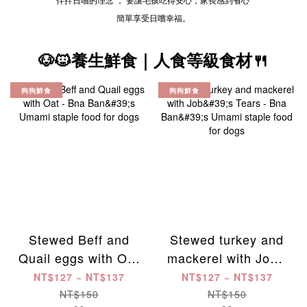
簡單享受日嚐幸福。
🐶🐱養生鮮食｜人食等級食材🍴
狗狗鮮食
狗狗鮮食
Stewed Beff and
Stewed turkey and
Quail eggs with Oat
mackerel with Job's
- Bna Ban's Umami
Tears - Bna Ban's
NT$127 ~ NT$137
NT$127 ~ NT$137
staple food for dogs
Umami staple food
NT$150
NT$150