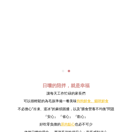
日嚐的陪拌，就是幸福
讓每天工作忙碌的家長們
可以很輕鬆的為毛孩準備一餐美味
狗狗鮮食、
貓咪鮮食
不必擔心"冷凍、退冰"的麻煩困擾，以及"膳食營養不均衡"問題
『安心』 『省心』 『歡心』
好吃零負擔的
原肉點心
也必不可少
伴拌日嚐的理念 ， 要讓毛孩吃得安心；家長感到省心