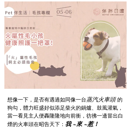
蒸汽火車頭
想像一下，是否有遇過如同像一台
的
狗勾，體力旺盛好似添足柴火的鍋爐、鼓風灌氣，
當一看見主人便轟隆隆地向前衝，彷彿一邊冒出白
我 ~來 ~惹！
煙的火車頭在昭告天下：