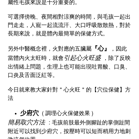
屬性毛孩來說是十分重要的。
可選擇傍晚、夜間相對涼爽的時間，與毛孩一起出
門走走，人寵一起流流汗、大口呼吸散散熱，對於
長期來說，就是體內最簡單的保健方式。
『心』
另外中醫概念裡，火對應的五臟屬
，因此
引起心火旺盛
當體內火太旺時，就會
，除了反映
出情緒上問題，生理上也可能出現吐胃酸、口臭、
口炎及舌面泛紅等。
今日就來教大家針對＂心火旺＂的【穴位保健】方
法
少府穴
( 調理心火保健效果 )
簡易取穴方法
: 毛孩前肢最外側腳趾的掌側趾間
附近可以找到少府穴，按壓時可以短而稍用力地刺