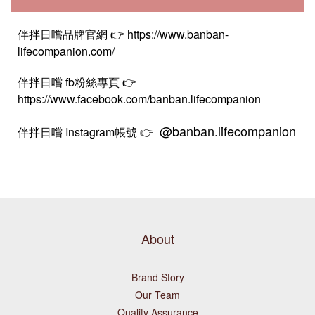
伴拌日嚐品牌官網 👉
https://www.banban-
lifecompanion.com/
伴拌日嚐 fb粉絲專頁 👉
https://www.facebook.com/banban.lifecompanion
@banban.lifecompanion
伴拌日嚐 Instagram帳號 👉
About
Brand Story
Our Team
Quality Assurance