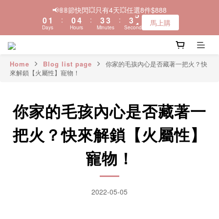
Days
Hours
Minutes
Seconds
0
3
2
2
2
3
＼🚚全品項現貨~快速寄出／
2
1
1
1
2
1
0
0
0
1
＼🚚全品項現貨~快速寄出／
0
0
Home
Blog list page
你家的毛孩內心是否藏著一把火？快
來解鎖【火屬性】寵物！
你家的毛孩內心是否藏著一
把火？快來解鎖【火屬性】
寵物！
2022-05-05