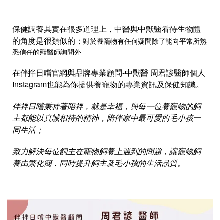
保健調養其實在很多道理上，中醫與中獸醫看待生物體
的角度是很類似的；
對於養寵物有任何疑問除了能向平常所熟
悉信任的獸醫師詢問外
在
伴拌日嚐
官網與品牌專業顧問-中獸醫 周君諺醫師個人
Instagram
也能為你提供養寵物的專業資訊及保健知識。
伴拌日嚐秉持著
陪拌，就是幸福
，與每一位養寵物的飼
主都能以真誠相待的精神，陪伴家中最可愛的毛小孩一
同生活；
致力解決每位飼主在寵物飼養上遇到的問題，讓寵物飼
養由繁化簡，同時提升飼主及毛小孩的生活品質。