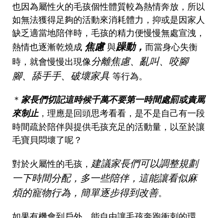
也因為屬性火的毛孩個性體質較為熱情奔放，所以
如無法獲得足夠的活動來消耗體力，抑或是因家人
缺乏適當地陪伴時，毛孩的精力便慢慢無處宣洩，
焦慮
躁動，
熱情也逐漸乾燒成
與
而當身心失衡
分離焦慮、亂叫、咬腳
時，就會慢慢出現像
腳、舔手手、破壞家具
等行為。
＊
家長們切記這時候千萬不要第一時間處罰或責罵
，理應是回頭思考看看，是不是自己有一段
來制止
時間疏於陪伴與提供毛孩充足的活動量，以至於讓
毛寶貝悶壞了呢？
建議家長們可以調整規劃
對於火屬性的毛孩，
一下時間分配，多一些陪伴，這能讓看似麻
煩的寵物行為，簡單逐步得到改善
。
如果有機會到戶外，能自由讓毛孩奔跑衝刺的環