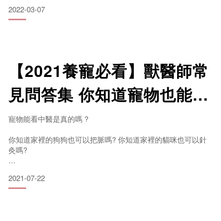
個性。
2022-03-07
毛孩似乎缺乏與人類類似的系統，來幫助飼主們好好了解牠
們，
【2021養寵必看】獸醫師常
其實在中獸醫的領域裡，很常運用五行來協助判斷寵物體質；
見問答集 你知道寵物也能看
相對的不同的體質屬性，也會反映出不同的個性特質，
中醫嗎?
今天我們就來簡單地跟大家介紹一下五種屬性。
寵物能看中醫是真的嗎 ?
你知道家裡的狗狗也可以把脈嗎? 你知道家裡的貓咪也可以針
灸嗎?
中醫獸醫先來考考大家 :
這是大多數飼主，在聽到中獸醫之後，大多數的飼主及一般民
2021-07-22
眾在聽到中獸醫一詞之後最常的反應，除了感到新鮮與好奇
不得不說，寵物到底有什麼症狀或是病痛可以找中獸醫看，還
真的是一時半刻想不到~