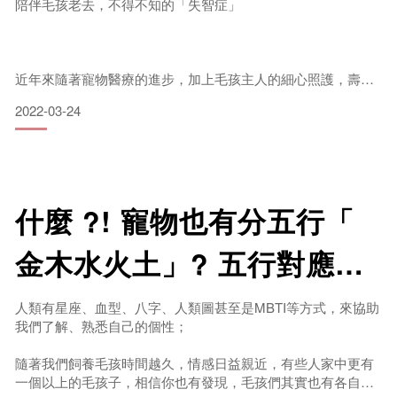
握四點三面向
陪伴毛孩老去，不得不知的「失智症」
若正常，情緒便和緩愉悅。肝氣鬱滯，就容易抑鬱、易怒。若
近年來隨著寵物醫療的進步，加上毛孩主人的細心照護，壽命
得以大幅延長，寵物失智症已經成為常見的問題。犬貓跟人類
2022-03-24
一樣，年紀大了也會罹患失智症。失智症就是認知障礙症候群
(cognitive dysfunction syndrome)，據統計，11歲以上的狗狗有
三分之一有失智症的風險，15歲以上則提高到三分之二；15歲
以上的貓咪中也有二分之一壟罩在失智症的風險下。
什麼 ?! 寵物也有分五行「
金木水火土」? 五行對應個
毛孩失智症狀：清楚掌握四個重點(DISH)
性體質，快來看看你家毛孩
人類有星座、血型、八字、人類圖甚至是MBTI等方式，來協助
我們了解、熟悉自己的個性；
是什麼屬性!
&
隨著我們飼養毛孩時間越久，情感日益親近，有些人家中更有
一個以上的毛孩子，相信你也有發現，毛孩們其實也有各自的