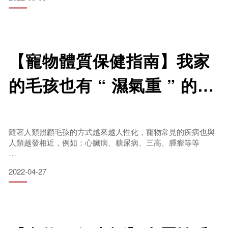
向前衝，彷彿一邊冒出白煙的火車頭在昭告天下：我 ~來 ~
惹！
今天我們就來聊聊中醫五行學中的【火屬性】毛孩的重點。
想瞭解更多毛孩五行屬性的內容嗎？ 請參考上一篇寵物五行
【寵物體質保健指南】我家
一探究竟
的毛孩也有 “ 濕氣重 ” 的問
題嗎？！
伴拌日嚐品牌官網 👉 https://www.banban-lifecompanion.com/
『火屬性』的毛孩有哪些特點？
伴拌日嚐 fb粉絲專頁 👉
熱情、好動、活力充沛 是火屬性毛孩最具代表性的特點 !
隨著人類照顧毛孩的方式越來越人性化，寵物常見的疾病也與
https://www.facebook.com/banban.lifecompanion
人類越發相近，例如：心臟病、糖尿病、三高、腫瘤等等
整天來也衝衝去也衝衝地奔跑，那怕是一道光影動靜，或是自
伴拌日嚐 In
己
而近年來，如有關注中醫保健相關的文刊報導會發現，“濕氣
2022-04-27
重” 大概是近年來最熱門的關鍵字之一
然而從中獸醫的角度來看，體質偏濕、有痰的毛孩也越來越常
見，今天就讓我們來看看 【濕】到底是什麼？