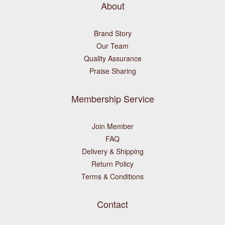
About
寵物常見體質:實
Brand Story
Our Team
Quality Assurance
Praise Sharing
Membership Service
Join Member
FAQ
Delivery & Shipping
Return Policy
Terms & Conditions
Contact