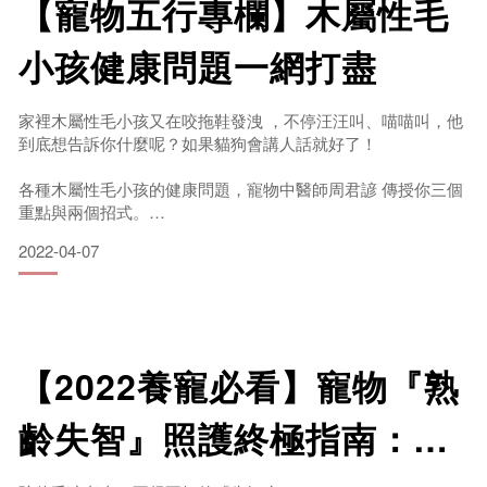
【寵物五行專欄】木屬性毛
濕氣是什麼？
小孩健康問題一網打盡
家裡木屬性毛小孩又在咬拖鞋發洩 ，不停汪汪叫、喵喵叫，他
濕並非我們從字面上理解的，單指水份而已；因此，有些人說
到底想告訴你什麼呢？如果貓狗會講人話就好了！
自己濕氣重，因而刻意不喝水，其實是不全然正確的
各種木屬性毛小孩的健康問題，寵物中醫師周君諺 傳授你三個
重點與兩個招式。
2022-04-07
還不清楚家中寵物屬性的毛爸毛媽，請參考 上一篇寵物五行 一
探究竟。
【2022養寵必看】寵物『熟
重點1. 木屬性毛孩情緒不可輕忽！
齡失智』照護終極指南：掌
木屬性的體質就像木材需要空間來伸展、抒發，所以生氣、發
怒、咬人這些飼主最不喜歡的事，幾乎都被木型貓狗包辦。肝