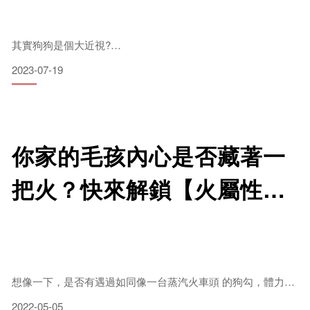
伴拌日嚐 Instagram帳號 👉 @banban.lifecompanion
其實狗狗是個大近視?
2023-07-19
晚上的視力比較好?
狗狗是色盲 那導盲犬怎麼看紅綠燈?
你家的毛孩內心是否藏著一
把火？快來解鎖【火屬性】
寵物！
想像一下，是否有遇過如同像一台蒸汽火車頭 的狗勾，體力旺
盛好似添足柴火的鍋爐、鼓風灌氣，當一看見主人便轟隆隆地
2022-05-05