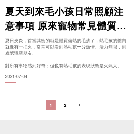
今天我們就來講講，中獸醫到底看為寵物毛小孩們看些什麼
夏天到來毛小孩日常照顧注
病；為什麼中獸醫的名詞對於普羅大眾來說這麼難懂 ?
意事項 原來寵物常見體質竟
然有7種!?
夏日炎炎，首當其衝的就是體質偏熱的毛孩了，熱毛孩的體內
就像有一把火，常常可以看到熱毛孩十分熱情、活力無限，到
Q1飼主常見疑問: 毛小孩哪些疾病可以看寵物中醫?
處認識新朋友、
寵物中醫師解答 :
對所有事物感到好奇；但也有熱毛孩的表現狀態是火氣大、脾
氣差，情緒不穩、躁動，甚至晚上睡不好。差別在於毛孩體內
其
2021-07-04
的熱，是實熱還是虛熱。
跟人有些相似情形，寵物毛小孩也有所謂的體質分別，不同的
體質，即便遇上同樣的病因，也有可能產生截然不同的症狀表
現。相對的，也能藉由不同的
1
2
日常照顧方式，來降低生病的機率與防止更嚴重的疾病發生。