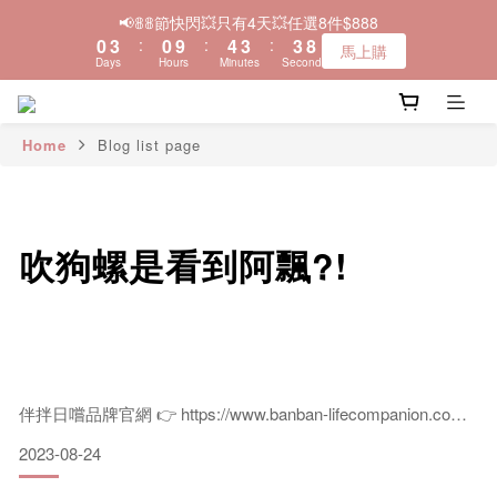
1
4
1
5
4
4
9
📢𝟠𝟠節快閃💥只有4天💥任選8件$888
＼🚚全品項現貨~快速寄出／
0
3
:
0
9
:
4
3
:
3
8
馬上購
Days
Hours
Minutes
Seconds
2
8
3
2
2
7
1
7
2
1
1
6
0
6
1
0
0
5
＼🚚全品項現貨~快速寄出／
5
0
4
Home
Blog list page
4
3
3
2
2
1
1
0
吹狗螺是看到阿飄?!
0
伴拌日嚐品牌官網 👉 https://www.banban-lifecompanion.com/
2023-08-24
伴拌日嚐 fb粉絲專頁 👉
https://www.facebook.com/banban.lifecompanion