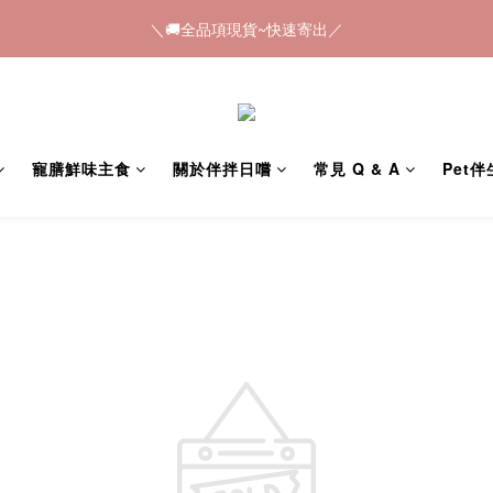
3
6
3
6
4
8
＼🚚全品項現貨~快速寄出／
＼🚚全品項現貨~快速寄出／
2
5
2
5
3
7
1
4
1
4
2
6
0
3
:
0
9
:
3
9
:
1
5
𝟠節快閃💥只有4天💥任選8件$888
馬
日
時
分
秒
2
8
2
8
0
4
1
7
1
7
3
＼🚚全品項現貨~快速寄出／
0
6
0
6
2
寵膳鮮味主食
關於伴拌日嚐
常見 Q & A
Pet
5
5
1
4
4
0
3
3
2
2
1
1
0
0